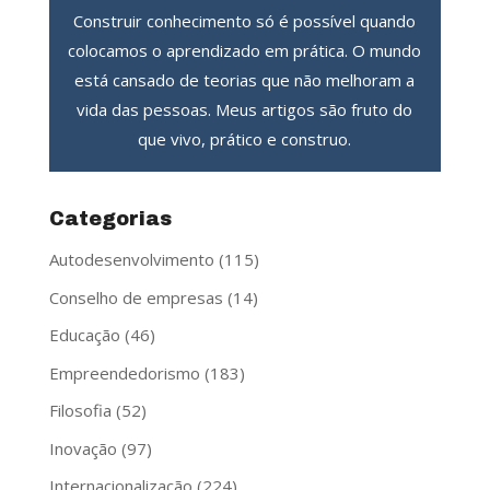
Construir conhecimento só é possível quando
colocamos o aprendizado em prática. O mundo
está cansado de teorias que não melhoram a
vida das pessoas. Meus artigos são fruto do
que vivo, prático e construo.
Categorias
Autodesenvolvimento
(115)
Conselho de empresas
(14)
Educação
(46)
Empreendedorismo
(183)
Filosofia
(52)
Inovação
(97)
Internacionalização
(224)