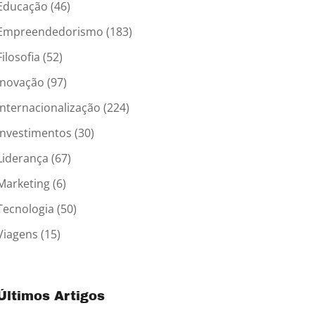
Educação
(46)
Empreendedorismo
(183)
Filosofia
(52)
Inovação
(97)
Internacionalização
(224)
Investimentos
(30)
Liderança
(67)
Marketing
(6)
Tecnologia
(50)
Viagens
(15)
Últimos Artigos