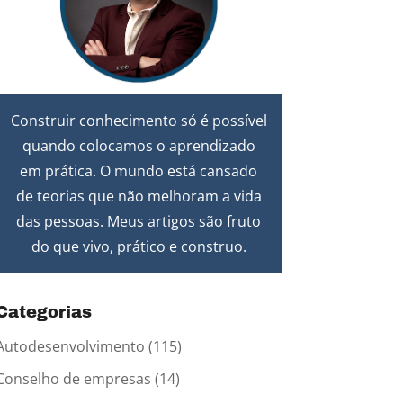
Construir conhecimento só é possível
quando colocamos o aprendizado
em prática. O mundo está cansado
de teorias que não melhoram a vida
das pessoas. Meus artigos são fruto
do que vivo, prático e construo.
Categorias
Autodesenvolvimento
(115)
Conselho de empresas
(14)