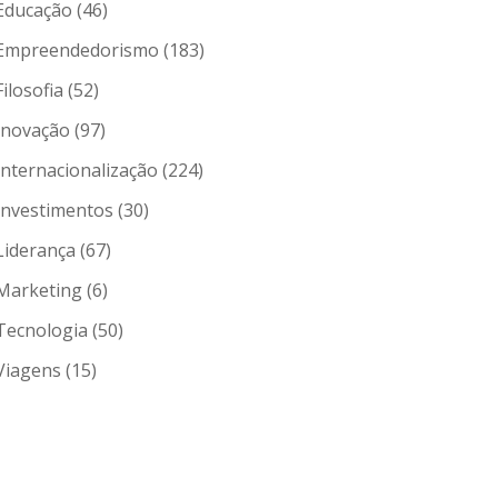
Educação
(46)
Empreendedorismo
(183)
Filosofia
(52)
Inovação
(97)
Internacionalização
(224)
Investimentos
(30)
Liderança
(67)
Marketing
(6)
Tecnologia
(50)
Viagens
(15)