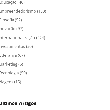
Educação
(46)
Empreendedorismo
(183)
Filosofia
(52)
Inovação
(97)
Internacionalização
(224)
Investimentos
(30)
Liderança
(67)
Marketing
(6)
Tecnologia
(50)
Viagens
(15)
Últimos Artigos