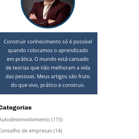
Construir conhecimento só é possível
quando colocamos o aprendizado
em prática. O mundo está cansado
de teorias que não melhoram a vida
das pessoas. Meus artigos são fruto
do que vivo, prático e construo.
Categorias
Autodesenvolvimento
(115)
Conselho de empresas
(14)