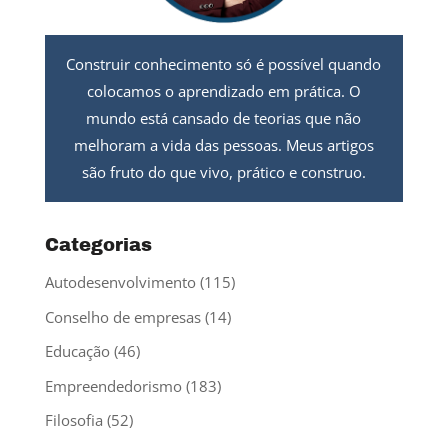
Construir conhecimento só é possível quando
colocamos o aprendizado em prática. O
mundo está cansado de teorias que não
melhoram a vida das pessoas. Meus artigos
são fruto do que vivo, prático e construo.
Categorias
Autodesenvolvimento
(115)
Conselho de empresas
(14)
Educação
(46)
Empreendedorismo
(183)
Filosofia
(52)