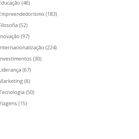
Educação
(46)
Empreendedorismo
(183)
Filosofia
(52)
Inovação
(97)
Internacionalização
(224)
Investimentos
(30)
Liderança
(67)
Marketing
(6)
Tecnologia
(50)
Viagens
(15)